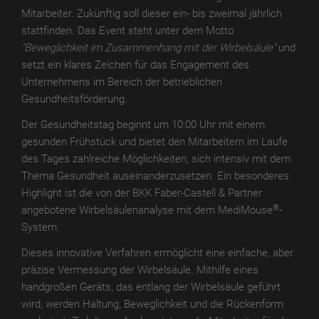
Mitarbeiter. Zukünftig soll dieser ein- bis zweimal jährlich
TroLEATHER
stattfinden. Das Event steht unter dem Motto
THERMO
"Beweglichkeit im Zusammenhang mit der Wirbelsäule"
und
setzt ein klares Zeichen für das Engagement des
TroPROTECT-
Unternehmens im Bereich der betrieblichen
X
Gesundheitsförderung.
MATT
Der Gesundheitstag beginnt um 10:00 Uhr mit einem
TroPROTECT-
gesunden Frühstück und bietet den Mitarbeitern im Laufe
X
des Tages zahlreiche Möglichkeiten, sich intensiv mit dem
MATT
Thema Gesundheit auseinanderzusetzen. Ein besonderes
WET
Highlight ist die von der BKK Faber-Castell & Partner
®
angebotene Wirbelsäulenanalyse mit dem MediMouse
-
TroPROTECT-
System.
X
MATT
Dieses innovative Verfahren ermöglicht eine einfache, aber
THERMO
präzise Vermessung der Wirbelsäule. Mithilfe eines
handgroßen Geräts, das entlang der Wirbelsäule geführt
TroPROTECT-
wird, werden Haltung, Beweglichkeit und die Rückenform
X