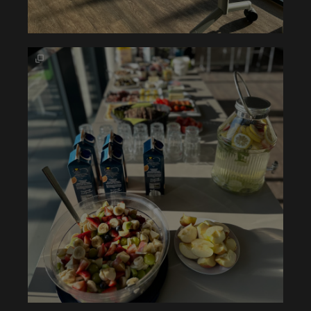
TroPURELINE
POSITIV
WET
TroPURELINE
POSITIV
THERMO
Karriere
FAQ
Presse
Downloads