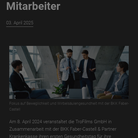
Mitarbeiter
TroROUGH
WET
03. April 2025
TroROUGH
THERMO
TroROUGH
DIGITAL
TroWOOD
TroWOOD
WET
TroWOOD
THERMO
Fokus auf Beweglichkeit und Wirbelsäulengesundheit mit der BKK Faber-
Castell
TroLEATHER
Am 8. April 2024 veranstaltet die TroFilms GmbH in
Zusammenarbeit mit der BKK Faber-Castell & Partner
TroLEATHER
Krankenkasse ihren ersten Gesundheitstag für ihre
WET