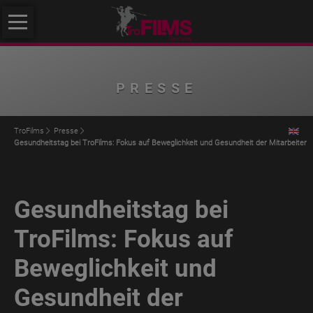
Navigation
Über
überspringen
uns
Über
PRESSE
uns
Philosophie
TroFilms
Presse
Gesundheitstag bei TroFilms: Fokus auf Beweglichkeit und Gesundheit der Mitarbeiter
Qualität
Initiative
Klimafreundlicher
Gesundheitstag bei
Mittelstand
TroFilms: Fokus auf
Service
Beweglichkeit und
Produkte
Gesundheit der
TroROUGH