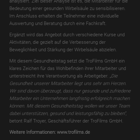
analysiert. Ziel dieser Analyse ist es, die Mitarbeiter für die
MATT
Bedeutung einer gesunden Wirbelsäule zu sensibilisieren.
DIGITAL
Im Anschluss erhalten die Teilnehmer eine individuelle
Auswertung und Beratung durch eine Fachkraft.
TroPROTECT
GLOSS
Ergänzt wird das Angebot durch verschiedene Kurse und
Aktivitäten, die gezielt auf die Verbesserung der
TroPROTECT
Beweglichkeit und Stärkung der Wirbelsäule abzielen.
GLOSS
WET
Mit diesem Gesundheitstag setzt die TroFilms GmbH ein
klares Zeichen für das Wohlbefinden ihrer Mitarbeiter und
TroPROTECT
unterstreicht ihre Verantwortung als Arbeitgeber.
„Die
GLOSS
Gesundheit unserer Mitarbeiter liegt uns sehr am Herzen.
THERMO
Wir sind davon überzeugt, dass nur gesunde und zufriedene
Mitarbeiter ein Unternehmen langfristig erfolgreich machen
TroTEMPTATION-
können. Mit diesem Gesundheitstag wollen wir unser Team
X
dabei unterstützen, gesund und leistungsfähig zu bleiben“
,
betont Ralf Troyer, Geschäftsführer der TroFilms GmbH.
TroTEMPTATION-
X
Weitere Informationen: www.trofilms.de
WET