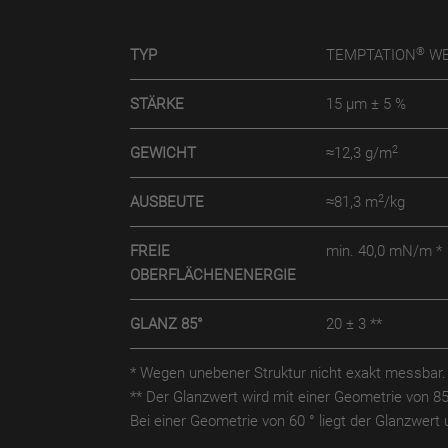
®
TYP
TEMPTATION
WE
STÄRKE
15 µm ± 5 %
2
GEWICHT
≈12,3 g/m
2
AUSBEUTE
≈81,3 m
/kg
FREIE
min. 40,0 mN/m *
OBERFLÄCHENENERGIE
GLANZ 85°
20 ± 3 **
* Wegen unebener Struktur nicht exakt messbar.
** Der Glanzwert wird mit einer Geometrie von 8
Bei einer Geometrie von 60 ° liegt der Glanzwer