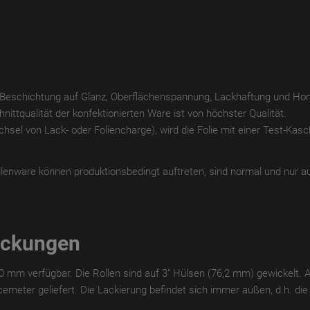
r Beschichtung auf Glanz, Oberflächenspannung, Lackhaftung und Hom
nittqualität der konfektionierten Ware ist von höchster Qualität.
el von Lack- oder Foliencharge), wird die Folie mit einer Test-Kas
llenware können produktionsbedingt auftreten, sind normal und nur au
ackungen
70 mm verfügbar. Die Rollen sind auf 3" Hülsen (76,2 mm) gewickelt. 
emeter geliefert. Die Lackierung befindet sich immer außen, d.h. die K