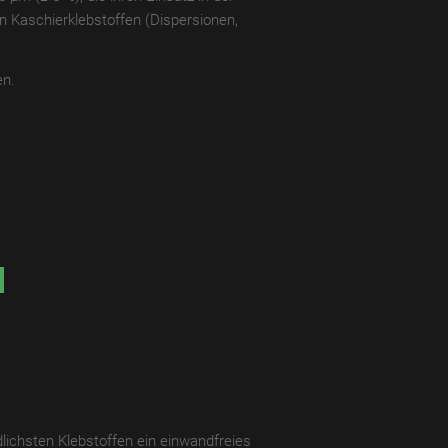
en Kaschierklebstoffen (Dispersionen,
en.
lichsten Klebstoffen ein einwandfreies