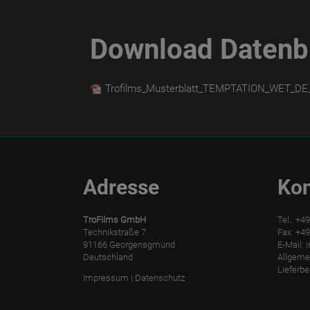
Download Datenbl
Trofilms_Musterblatt_TEMPTATION_WET_DE
Adresse
Kon
TroFilms GmbH
Tel.: +4
Technikstraße 7
Fax: +49
91166 Georgensgmünd
E-Mail:
i
Deutschland
Allgeme
Lieferb
Impressum
|
Datenschutz