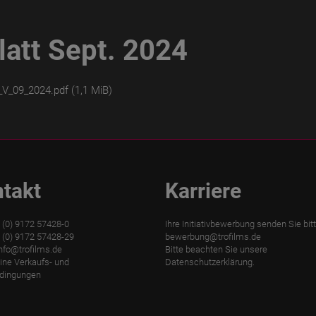
att Sept. 2024
_V_09_2024.pdf
(1,1 MiB)
takt
Karriere
9 (0) 9172 57428-0
Ihre Initiativbewerbung senden Sie bit
 (0) 9172 57428-29
bewerbung@trofilms.de
nfo@trofilms.de
Bitte beachten Sie unsere
ine Verkaufs- und
Datenschutzerklärung.
edingungen